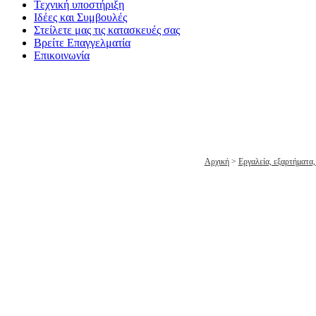
Τεχνική υποστήριξη
Ιδέες και Συμβουλές
Στείλετε μας τις κατασκευές σας
Βρείτε Επαγγελματία
Επικοινωνία
ΤΡΥΠΑΝΙ IZAR PORCEL 6
Αρχική
>
Εργαλεία, εξαρτήματα,