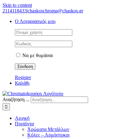
Skip to content
2114118433
|
chaskoschroma@chaskos.gr
Ο Λογαριασμός μου
Να με θυμάσαι
Register
Καλάθι
Αναζήτηση ...
Αρχική
Προϊόντα
Χρώματα Μετάλλων
Κόλες – Αρμόστοκοι