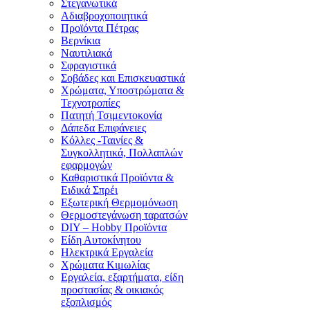
Στεγανωτικά
Αδιαβροχοποιητικά
Προϊόντα Πέτρας
Βερνίκια
Ναυτιλιακά
Σφραγιστικά
Σοβάδες και Επισκευαστικά
Χρώματα, Υποστρώματα &
Τεχνοτροπίες
Πατητή Τσιμεντοκονία
Δάπεδα Επιφάνειες
Κόλλες -Ταινίες &
Συγκολλητικά, Πολλαπλών
εφαρμογών
Καθαριστικά Προϊόντα &
Ειδικά Σπρέι
Εξωτερική Θερμομόνωση
Θερμοστεγάνωση ταρατσών
DIY – Hobby Προϊόντα
Είδη Αυτοκίνητου
Ηλεκτρικά Εργαλεία
Χρώματα Κιμωλίας
Εργαλεία, εξαρτήματα, είδη
προστασίας & οικιακός
εξοπλισμός