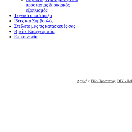
προστασίας & οικιακός
εξοπλισμός
Τεχνική υποστήριξη
Ιδέες και Συμβουλές
Στείλετε μας τις κατασκευές σας
Βρείτε Επαγγελματία
Επικοινωνία
ΛΑΣΤΙΧΟ ΜΟΝΟ ΔΕΣΙΜΑΤΟΣ 12
Αρχική
>
Είδη Προστασίας
,
DIY - Ho