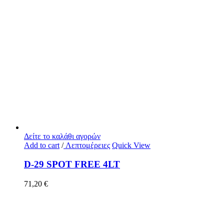
Δείτε το καλάθι αγορών
Add to cart
/
Λεπτομέρειες
Quick View
D-29 SPOT FREE 4LT
71,20
€