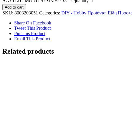
ΛΑΣΤΙΧΟ ΜΟΝΟ ΔΕΣΙΜΑΤΟΣ 12 quantity
Add to cart
SKU:
8003203051
Categories:
DIY - Hobby Προϊόντα
,
Είδη Προστ
Share On Facebook
Tweet This Product
Pin This Product
Email This Product
Related products