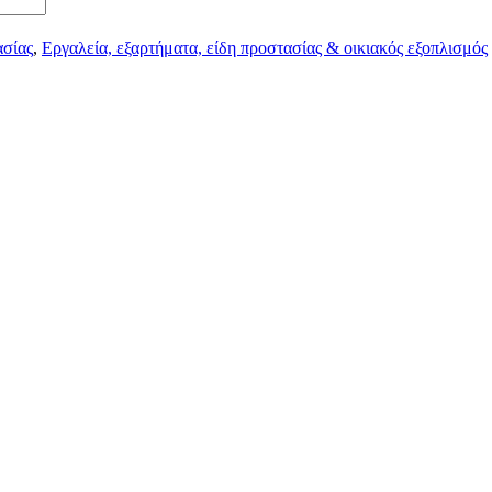
ασίας
,
Εργαλεία, εξαρτήματα, είδη προστασίας & οικιακός εξοπλισμός