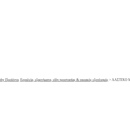
bby Προϊόντα
,
Εργαλεία, εξαρτήματα, είδη προστασίας & οικιακός εξοπλισμός
>
ΛΑΣΤΙΧΟ 