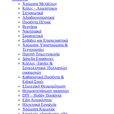
Χρώματα Μετάλλων
Κόλες – Αρμόστοκοι
Στεγανωτικά
Αδιαβροχοποιητικά
Προϊόντα Πέτρας
Βερνίκια
Ναυτιλιακά
Σφραγιστικά
Σοβάδες και Επισκευαστικά
Χρώματα, Υποστρώματα &
Τεχνοτροπίες
Πατητή Τσιμεντοκονία
Δάπεδα Επιφάνειες
Κόλλες -Ταινίες &
Συγκολλητικά, Πολλαπλών
εφαρμογών
Καθαριστικά Προϊόντα &
Ειδικά Σπρέι
Εξωτερική Θερμομόνωση
Θερμοστεγάνωση ταρατσών
DIY – Hobby Προϊόντα
Είδη Αυτοκίνητου
Ηλεκτρικά Εργαλεία
Χρώματα Κιμωλίας
Εργαλεία, εξαρτήματα, είδη