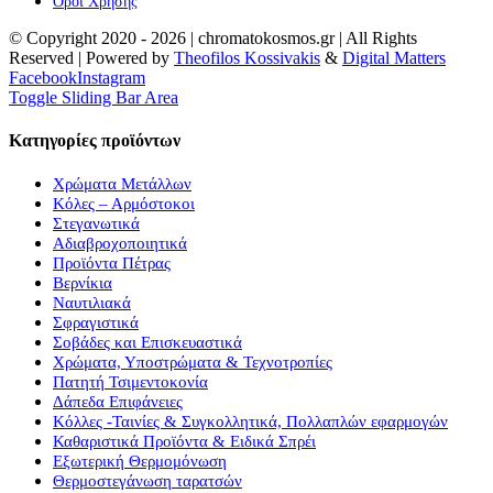
Όροι Χρήσης
© Copyright 2020 -
2026 | chromatokosmos.gr | All Rights
Reserved | Powered by
Theofilos Kossivakis
&
Digital Matters
Facebook
Instagram
Toggle Sliding Bar Area
Κατηγορίες προϊόντων
Χρώματα Μετάλλων
Κόλες – Αρμόστοκοι
Στεγανωτικά
Αδιαβροχοποιητικά
Προϊόντα Πέτρας
Βερνίκια
Ναυτιλιακά
Σφραγιστικά
Σοβάδες και Επισκευαστικά
Χρώματα, Υποστρώματα & Τεχνοτροπίες
Πατητή Τσιμεντοκονία
Δάπεδα Επιφάνειες
Κόλλες -Ταινίες & Συγκολλητικά, Πολλαπλών εφαρμογών
Καθαριστικά Προϊόντα & Ειδικά Σπρέι
Εξωτερική Θερμομόνωση
Θερμοστεγάνωση ταρατσών