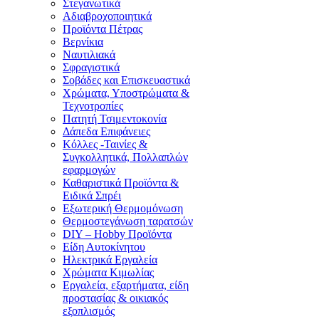
Στεγανωτικά
Αδιαβροχοποιητικά
Προϊόντα Πέτρας
Βερνίκια
Ναυτιλιακά
Σφραγιστικά
Σοβάδες και Επισκευαστικά
Χρώματα, Υποστρώματα &
Τεχνοτροπίες
Πατητή Τσιμεντοκονία
Δάπεδα Επιφάνειες
Κόλλες -Ταινίες &
Συγκολλητικά, Πολλαπλών
εφαρμογών
Καθαριστικά Προϊόντα &
Ειδικά Σπρέι
Εξωτερική Θερμομόνωση
Θερμοστεγάνωση ταρατσών
DIY – Hobby Προϊόντα
Είδη Αυτοκίνητου
Ηλεκτρικά Εργαλεία
Χρώματα Κιμωλίας
Εργαλεία, εξαρτήματα, είδη
προστασίας & οικιακός
εξοπλισμός