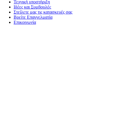
Τεχνική υποστήριξη
Ιδέες και Συμβουλές
Στείλετε μας τις κατασκευές σας
Βρείτε Επαγγελματία
Επικοινωνία
ΙΝΚΣ Νο 3