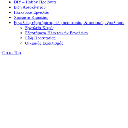
DIY – Hobby Προϊόντα
Είδη Αυτοκίνητου
Ηλεκτρικά Εργαλεία
Χρώματα Κιμωλίας
Εργαλεία, εξαρτήματα, είδη προστασίας & οικιακός εξοπλισμός
Εργαλεία Χειρός
Εξαρτήματα Ηλεκτρικών Εργαλείων
Είδη Προστασίας
Οικιακός Εξοπλισμός
Go to Top