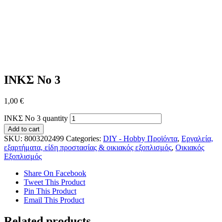
ΙΝΚΣ Νο 3
1,00
€
ΙΝΚΣ Νο 3 quantity
Add to cart
SKU:
8003202499
Categories:
DIY - Hobby Προϊόντα
,
Εργαλεία,
εξαρτήματα, είδη προστασίας & οικιακός εξοπλισμός
,
Οικιακός
Εξοπλισμός
Share On Facebook
Tweet This Product
Pin This Product
Email This Product
Related products